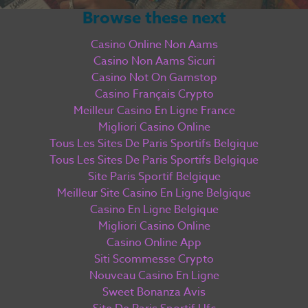
Browse these next
Casino Online Non Aams
Casino Non Aams Sicuri
Casino Not On Gamstop
Casino Français Crypto
Meilleur Casino En Ligne France
Migliori Casino Online
Tous Les Sites De Paris Sportifs Belgique
Tous Les Sites De Paris Sportifs Belgique
Site Paris Sportif Belgique
Meilleur Site Casino En Ligne Belgique
Casino En Ligne Belgique
Migliori Casino Online
Casino Online App
Siti Scommesse Crypto
Nouveau Casino En Ligne
Sweet Bonanza Avis