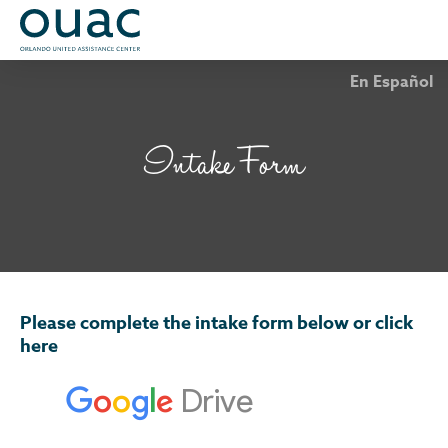
En Español
Intake Form
Please complete the intake form below or click
here